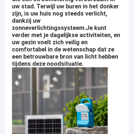
eerst, innovatie eerst“ is onze opdracht,
uw stad. Terwijl uw buren in het donker
Over ons
zijn, is uw huis nog steeds verlicht,
wij zullen altijd deze opdracht volgen wat wij
Fabrieksrondleiding
dankzij uw
doen.
zonneverlichtingssysteem.Je kunt
Kwaliteitscontrole
verder met je dagelijkse activiteiten, en
uw gezin voelt zich veilig en
Een offerte aanvragen
comfortabel in de wetenschap dat ze
een betrouwbare bron van licht hebben
tijdens deze noodsituatie.
Het zonnesysteem van de Huisverlichting
Draagbare Zonnegenerators
Zonnestraatlantaarn
Zonnevloedlicht
Zonne Lichte Uitrustingen