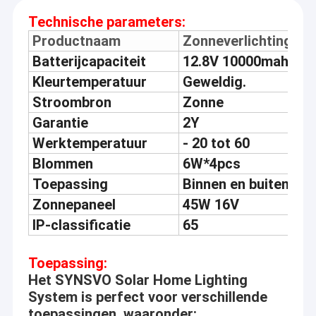
Technische parameters:
Productnaam
Zonneverlichtingssy
Batterijcapaciteit
12.8V 10000mah
Kleurtemperatuur
Geweldig.
Stroombron
Zonne
Garantie
2Y
Werktemperatuur
- 20 tot 60
Blommen
6W*4pcs
Toepassing
Binnen en buiten
Zonnepaneel
45W 16V
IP-classificatie
65
Toepassing:
Het SYNSVO Solar Home Lighting
System is perfect voor verschillende
toepassingen, waaronder: