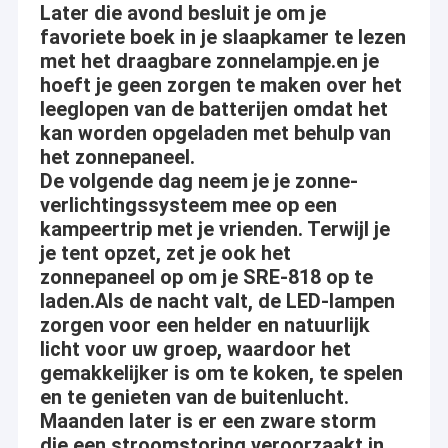
Later die avond besluit je om je
favoriete boek in je slaapkamer te lezen
met het draagbare zonnelampje.en je
hoeft je geen zorgen te maken over het
leeglopen van de batterijen omdat het
kan worden opgeladen met behulp van
het zonnepaneel.
De volgende dag neem je je zonne-
verlichtingssysteem mee op een
kampeertrip met je vrienden. Terwijl je
je tent opzet, zet je ook het
zonnepaneel op om je SRE-818 op te
laden.Als de nacht valt, de LED-lampen
zorgen voor een helder en natuurlijk
Huis
licht voor uw groep, waardoor het
De globale Zonsopgang steekt Elektroco., Ltd
gemakkelijker is om te koken, te spelen
Producten
aan
en te genieten van de buitenlucht.
Maanden later is er een zware storm
Videos
De dienst " Klant eerst, kwaliteit eerst, de dienst
die een stroomstoring veroorzaakt in