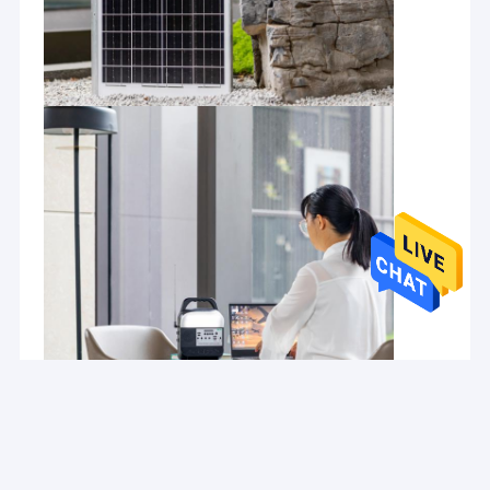
Zonnetuinlicht
Het Systeem van de zonnepaneelenergie
Zonne Aangedreven LEIDENE Lichten
Draagbaar Zonne het Kamperen Licht
Zonnenoodsituatielichten
Draagbare Zonnebollen
Zonne Decoratieve Lichten
Zonne Aangedreven Openluchtventilator
Zonnemuglamp
Zonnemuurlicht