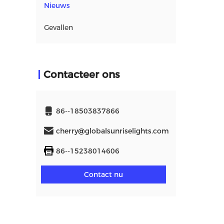
Nieuws
Gevallen
Contacteer ons
86--18503837866
cherry@globalsunriselights.com
86--15238014606
Contact nu