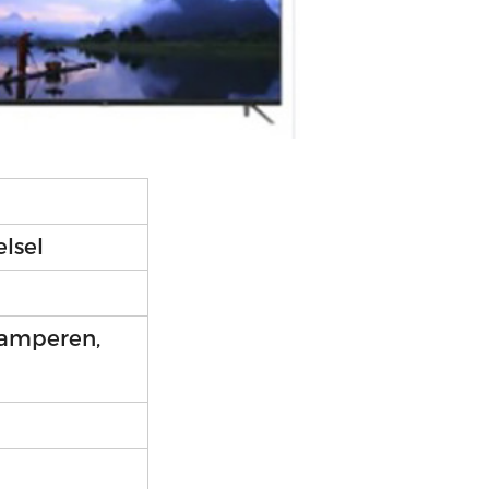
lsel
kamperen,