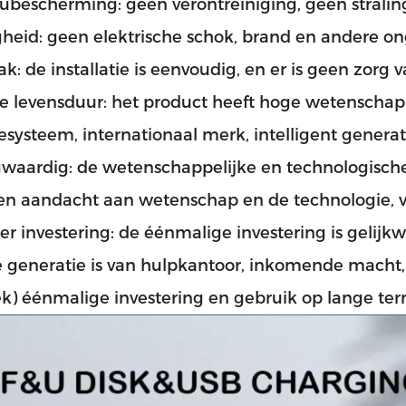
eubescherming: geen verontreiniging, geen stralin
igheid: geen elektrische schok, brand en andere on
k: de installatie is eenvoudig, en er is geen zorg
e levensduur: het product heeft hoge wetenschap
esysteem, internationaal merk, intelligent genera
gwaardig: de wetenschappelijke en technologische
en aandacht aan wetenschap en de technologie, v
er investering: de éénmalige investering is gelijk
e generatie is van hulpkantoor, inkomende macht,
k) éénmalige investering en gebruik op lange ter