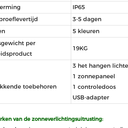
erming
IP65
proeflevertijd
3-5 dagen
en
5 kleuren
gewicht per
19KG
idsproduct
3 het hangen licht
1 zonnepaneel
kkende toebehoren
1 controledoos
USB-adapter
ken van de zonneverlichtingsuitrusting: