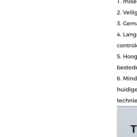
1. mili
2. Veil
3. Gema
4. Lang
control
5. Hoo
bested
6. Mind
huidig
technie