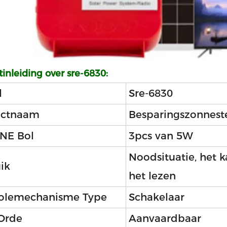
inleiding over sre-6830:
l
Sre-6830
uctnaam
Besparingszonneste
NE Bol
3pcs van 5W
Noodsituatie, het 
ik
het lezen
olemechanisme Type
Schakelaar
Orde
Aanvaardbaar