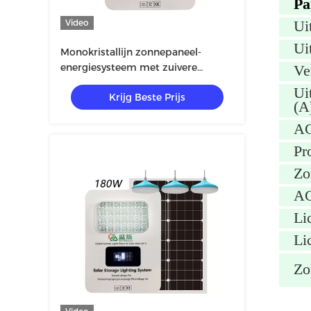
Pa
Video
Ui
Ui
Monokristallijn zonnepaneel-
energiesysteem met zuivere
Ve
sinusgolfinverter voor DC-energie
Ui
Krijg Beste Prijs
(A
AC
Pr
Zo
AC
Lic
Li
Zo