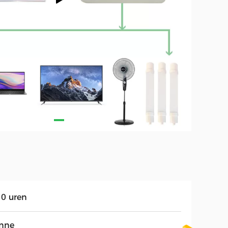
10 uren
nne