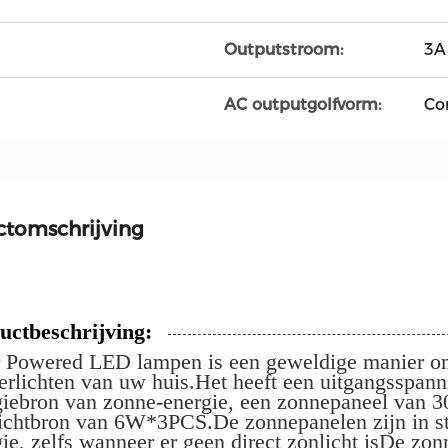
Outputstroom:
3A
AC outputgolfvorm:
Cor
ctomschrijving
uctbeschrijving:
r Powered LED lampen is een geweldige manier om 
verlichten van uw huis.Het heeft een uitgangsspa
giebron van zonne-energie, een zonnepaneel van 30
lichtbron van 6W*3PCS.De zonnepanelen zijn in sta
gie, zelfs wanneer er geen direct zonlicht isDe z