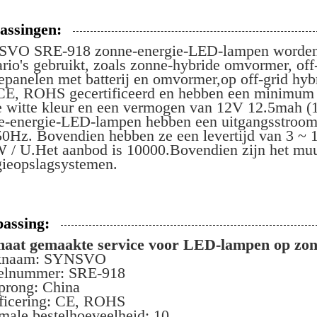
assingen:
VO SRE-918 zonne-energie-LED-lampen worden in
rio's gebruikt, zoals zonne-hybride omvormer, of
epanelen met batterij en omvormer,op off-grid h
 CE, ROHS gecertificeerd en hebben een minimum 
te witte kleur en een vermogen van 12V 12.5m
e-energie-LED-lampen hebben een uitgangsstroom
50Hz. Bovendien hebben ze een levertijd van 3 ~ 1
 W / U.Het aanbod is 10000.Bovendien zijn het mu
gieopslagsystemen.
assing:
aat gemaakte service voor LED-lampen op zon
knaam: SYNSVO
lnummer: SRE-918
prong: China
ificering: CE, ROHS
male bestelhoeveelheid: 10