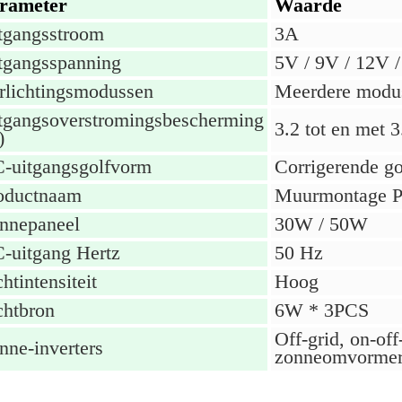
rameter
Waarde
tgangsstroom
3A
tgangsspanning
5V / 9V / 12V 
rlichtingsmodussen
Meerdere modu
tgangsoverstromingsbescherming
3.2 tot en met 3
)
-uitgangsgolfvorm
Corrigerende go
oductnaam
Muurmontage P
nnepaneel
30W / 50W
-uitgang Hertz
50 Hz
htintensiteit
Hoog
chtbron
6W * 3PCS
Off-grid, on-off
nne-inverters
zonneomvorme