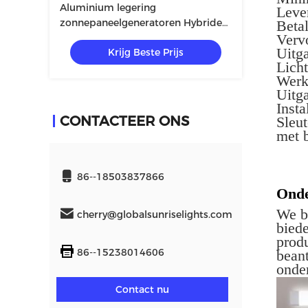
Aluminium legering
Leve
zonnepaneelgeneratoren Hybride
Beta
Verv
omvormer met 5V/9V/12V/220V
Uitg
Krijg Beste Prijs
Off Grid
Licht
Werk
Uitg
Inst
CONTACTEER ONS
Sleu
met 
86--18503837866
Onde
We b
cherry@globalsunriselights.com
bied
prod
86--15238014606
bean
onde
Contact nu