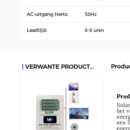
AC-uitgang Hertz:
50Hz
Laadtijd:
6-8 uren
Produ
VERWANTE PRODUCTEN
Prod
Sola
het 
ener
een 
ener