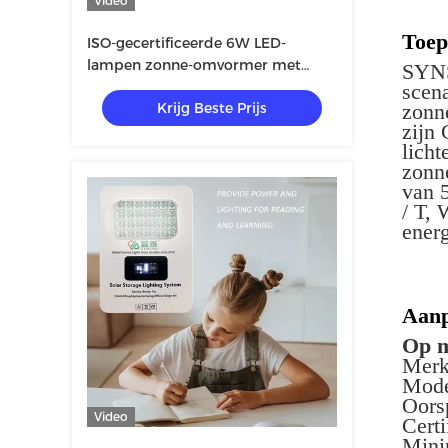
Video
Toep
ISO-gecertificeerde 6W LED-
lampen zonne-omvormer met
SYNS
3PCS-thuissysteem
scena
Krijg Beste Prijs
zonn
zijn
lich
zonn
van 
/ T,
ener
Aanp
Op m
Mer
Mode
Oors
Video
Cert
Mini