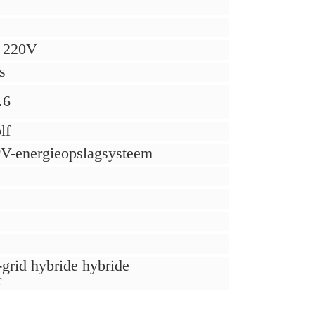
/ 220V
s
.6
lf
V-energieopslagsysteem
-grid hybride hybride
r