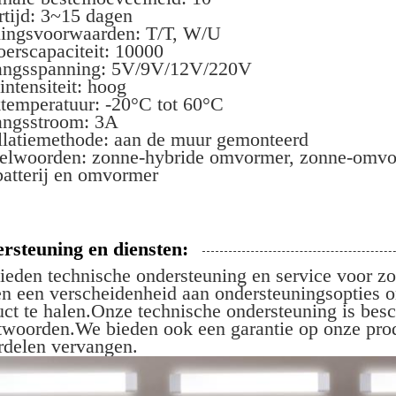
rtijd: 3~15 dagen
lingsvoorwaarden: T/T, W/U
oerscapaciteit: 10000
angsspanning: 5V/9V/12V/220V
intensiteit: hoog
temperatuur: -20°C tot 60°C
angsstroom: 3A
allatiemethode: aan de muur gemonteerd
telwoorden: zonne-hybride omvormer, zonne-omvor
batterij en omvormer
rsteuning en diensten:
ieden technische ondersteuning en service voor 
en een verscheidenheid aan ondersteuningsopties o
uct te halen.Onze technische ondersteuning is bes
twoorden.We bieden ook een garantie op onze prod
rdelen vervangen.