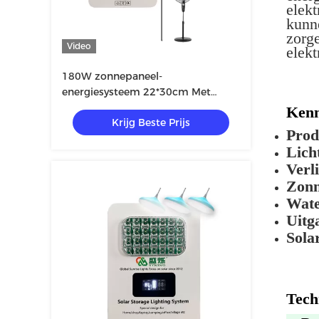
elekt
kunn
zorge
Video
elekt
180W zonnepaneel-
energiesysteem 22*30cm Met
3.2~3.6A
Ken
Krijg Beste Prijs
uitgangsoverstromingsbeschermin
Prod
g
Licht
Verl
Zonn
Wate
Uitg
Sola
Tech