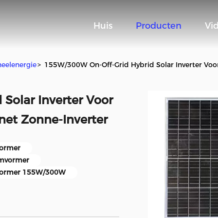
Huis
Producten
Vi
eelenergie
>
155W/300W On-Off-Grid Hybrid Solar Inverter Voo
Solar Inverter Voor
et Zonne-Inverter
vormer
omvormer
mvormer 155W/300W