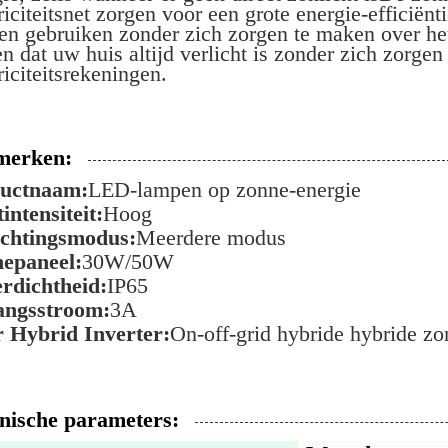
riciteitsnet zorgen voor een grote energie-efficiën
en gebruiken zonder zich zorgen te maken over het
n dat uw huis altijd verlicht is zonder zich zorge
riciteitsrekeningen.
merken:
uctnaam:
LED-lampen op zonne-energie
intensiteit:
Hoog
ichtingsmodus:
Meerdere modus
epaneel:
30W/50W
rdichtheid:
IP65
angsstroom:
3A
r Hybrid Inverter:
On-off-grid hybride hybride 
nische parameters: