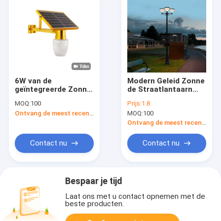
6W van de
Modern Geleid Zonne
geïntegreerde Zonne
de Straatlantaarn
LEIDENE van Apple
Openlucht
MOQ:
100
Prijs:
1.8
Automatische Zonne
Waterdicht IP65
Ontvang de meest recente Prijs
MOQ:
100
de Tuinlichten
Landschap van de
Straatlantaarnsweg
yardtuin
Ontvang de meest recente Prijs
Contact nu
Contact nu
Bespaar je tijd
Laat ons met u contact opnemen met de
beste producten.