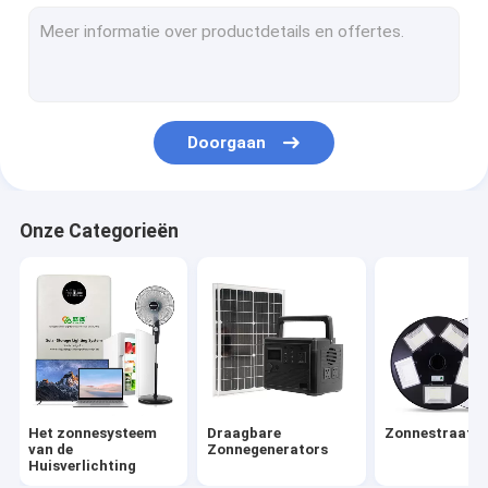
Zonnetuinlicht
Het Systeem van de zonnepaneelenergie
Zonne Aangedreven LEIDENE Lichten
Doorgaan
Draagbaar Zonne het Kamperen Licht
Zonnenoodsituatielichten
Onze Categorieën
Draagbare Zonnebollen
Zonne Decoratieve Lichten
Zonne Aangedreven Openluchtventilator
Zonnemuglamp
Het zonnesysteem
Draagbare
Zonnestraatla
Zonnemuurlicht
van de
Zonnegenerators
Huisverlichting