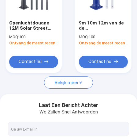
Over ons
Fabrieksrondleiding
Openluchtdouane
9m 10m 12m van de
12M Solar Street
de
Kwaliteitscontrole
Light Pool
Wegstraatlantaarn
MOQ:
100
MOQ:
100
galvaniseerde Smart
van het Staalteken
Ontvang de meest recente Prijs
Ontvang de meest recente Prijs
Geleide Slimme Pool
de Tuin van Pool met
Een offerte aanvragen
15m
het Laden van Stapel
Contact nu
Contact nu
Het zonnesysteem van de Huisverlichting
Bekijk meer
Draagbare Zonnegenerators
Zonnestraatlantaarn
Laat Een Bericht Achter
We Zullen Snel Antwoorden
Zonnevloedlicht
Zonne Lichte Uitrustingen