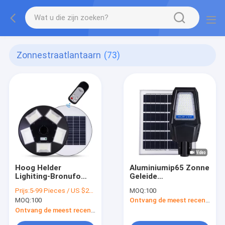
Zonnestraatlantaarn
(73)
Hoog Helder
Aluminiumip65 Zonne
Lighiting-Bronufo
Geleide
Zonne Post Lichte
Straatlantaarn allen
Prijs:
5-99 Pieces / US $27.5 | 100-999 Pieces / US $26.5 | 1,000+ Pieces / US $25.5
MOQ:
100
250W voor
in Één Openluchtlamp
MOQ:
100
Ontvang de meest recente Prijs
Tuinverlichting
300W 400W 500W
van IP66 SMD
Ontvang de meest recente Prijs