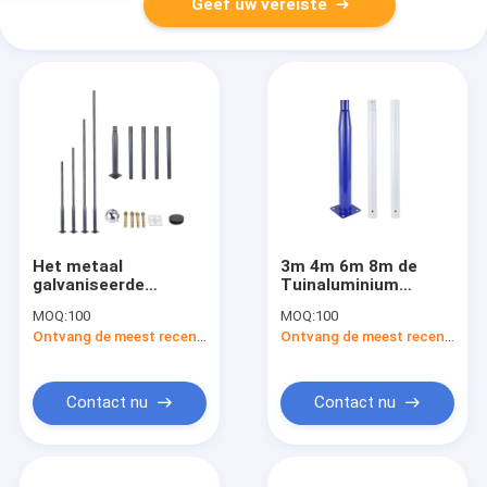
Geef uw vereiste
Het metaal
3m 4m 6m 8m de
galvaniseerde
Tuinaluminium
ZonnedieStraatlantaarn
Gestapte ODM van
MOQ:
100
MOQ:
100
Pool 15m voor
Straatlantaarnpool
Ontvang de meest recente Prijs
Ontvang de meest recente Prijs
Openlucht in Slimme
voor Openlucht
Steden wordt
gebruikt
Contact nu
Contact nu