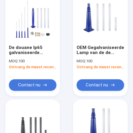
De douane Ip65
OEM Gegalvaniseerde
galvaniseerde
Lamp van de de
Zonnestraatlantaarn
Machtsweg van Pool
MOQ:
100
MOQ:
100
8 - 12M Single Arm
Lichte Q235 van de
Ontvang de meest recente Prijs
Ontvang de meest recente Prijs
Road Pool Delen
Staal Zonnestraat
Openlucht
Contact nu
Contact nu
Huis
Producten
Videos