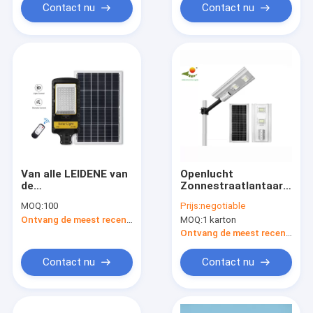
Contact nu
Contact nu
Van alle LEIDENE van
Openlucht
de
Zonnestraatlantaarn
Wattagestraatlantaarn
35W
MOQ:
100
Prijs:
negotiable
het IP66
Ontvang de meest recente Prijs
MOQ:
1 karton
Geïntegreerde
Systeem
Ontvang de meest recente Prijs
Zonnepaneelenergie
Contact nu
Contact nu