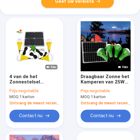
Geef uw vereiste
4 van de het
Draagbaar Zonne het
Zonnestelsel
Kamperen van 25W
Zonnemacht van het
11V 5200mah 435lum
Prijs:
negotiable
Prijs:
negotiable
wijzen25w 6V de
Licht met
MOQ:
1 karton
MOQ:
1 karton
Draagbare Huis
Zonnepaneel
Geleide Lichten met
Ontvang de meest recente Prijs
Ontvang de meest recente Prijs
Zonnepanelen
Contact nu
Contact nu