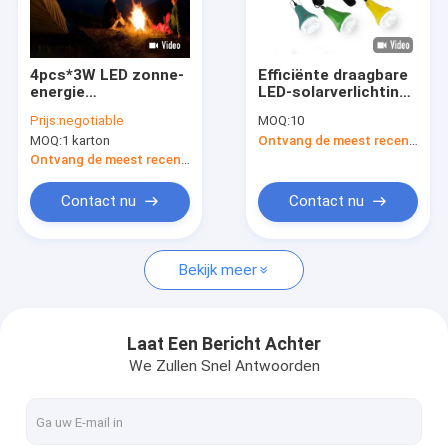
Over ons
Fabrieksrondleiding
4pcs*3W LED zonne-
Efficiënte draagbare
energie
LED-solarverlichting
Kwaliteitscontrole
noodverlichting mini
voor thuis
Prijs:
negotiable
MOQ:
10
zonnepaneel batterij
MOQ:
1 karton
Ontvang de meest recente Prijs
verlichting Power
Een offerte aanvragen
System
Ontvang de meest recente Prijs
Contact nu
Contact nu
Het zonnesysteem van de Huisverlichting
Bekijk meer
Draagbare Zonnegenerators
Zonnestraatlantaarn
Laat Een Bericht Achter
We Zullen Snel Antwoorden
Zonnevloedlicht
Zonne Lichte Uitrustingen