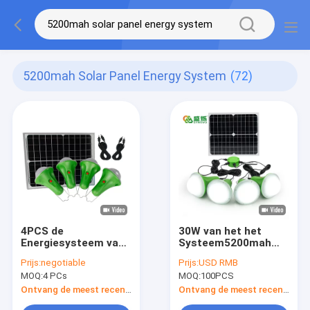
5200mah Solar Panel Energy System
(72)
4PCS de
30W van het het
Energiesysteem van
Systeem5200mah
het lichten5200mah
Huis van de
Prijs:
negotiable
Prijs:
USD RMB
18650 Zonnepaneel
zonnepaneelenergie
MOQ:
4 PCs
MOQ:
100PCS
om Te kamperen
de
Verlichtingssysteem
Ontvang de meest recente Prijs
Ontvang de meest recente Prijs
met 4PCS-LEIDENE