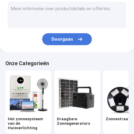
Zonnetuinlicht
Het Systeem van de zonnepaneelenergie
Zonne Aangedreven LEIDENE Lichten
Doorgaan
Draagbaar Zonne het Kamperen Licht
Zonnenoodsituatielichten
Onze Categorieën
Draagbare Zonnebollen
Zonne Decoratieve Lichten
Zonne Aangedreven Openluchtventilator
Zonnemuglamp
Het zonnesysteem
Draagbare
Zonnestraatla
Zonnemuurlicht
van de
Zonnegenerators
Huisverlichting