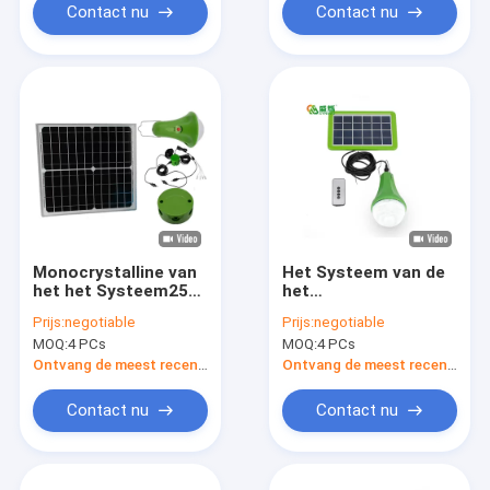
Lampen
Contact nu
Contact nu
Monocrystalline van
Het Systeem van de
het het Systeem25w
het
11V Draagbaar
Zonnepaneelenergie
Prijs:
negotiable
Prijs:
negotiable
Zonnehuis van de
van ROHS 3PCS
MOQ:
4 PCs
MOQ:
4 PCs
Zonnepaneelenergie
11Hours aan de
de
Zonne-
Ontvang de meest recente Prijs
Ontvang de meest recente Prijs
Verlichtingssysteem
energiecomités van
30Hours voor Huizen
Contact nu
Contact nu