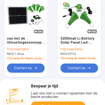
van het de
5200mah Li Battery
Uitrustingenzonnepaneel
Solar Panel Led-
van 435lum 5200mah
Verlichtingssysteem
Prijs:
negotiable
Prijs:
negotiable
Li Battery Solar
met Afzonderlijk
MOQ:
1 doos
MOQ:
4 PCs
Powered Light de
Comité
Uitrusting van de de
Ontvang de meest recente Prijs
Ontvang de meest recente Prijs
Loodsverlichting
Contact nu
Contact nu
Bespaar je tijd
Laat ons met u contact opnemen met de
beste producten.