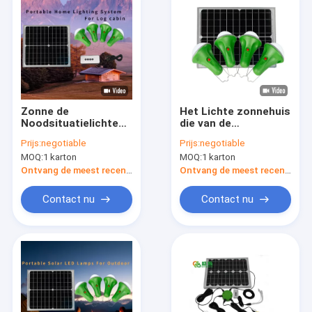
Zonne de
Het Lichte zonnehuis
Noodsituatielichten
die van de
van 25W 11V
zonnepaneelmuur
Prijs:
negotiable
Prijs:
negotiable
5200mah met het
zonne aangedreven
MOQ:
1 karton
MOQ:
1 karton
Zonne Laden
muur lichte 25W 11V
sre-99g-4 aansteken
Ontvang de meest recente Prijs
Ontvang de meest recente Prijs
Contact nu
Contact nu
Huis
Producten
Videos